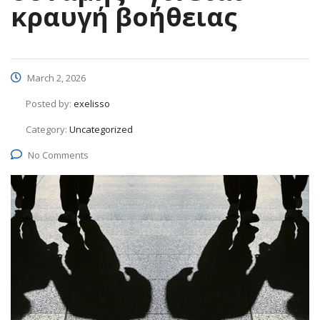
κραυγή βοήθειας
March 2, 2026
Posted by:
exelisso
Category:
Uncategorized
No Comments