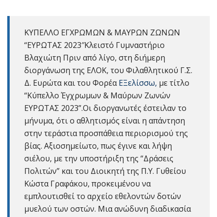
ΚΥΠΕΛΛΟ ΕΓΧΡΩΜΩΝ & ΜΑΥΡΩΝ ΖΩΝΩΝ
“ΕΥΡΩΤΑΣ 2023″Κλειστό Γυμναστήριο
Βλαχιώτη Πριν από λίγο, στη διήμερη
διοργάνωση της ΕΛΟΚ, του Φιλαθλητικού Γ.Σ.
Δ. Ευρώτα και του Φορέα
ΕΞελίσσω,
με τίτλο
“Κύπελλο Έγχρωμων & Μαύρων Ζωνών
ΕΥΡΩΤΑΣ 2023”.Οι διοργανωτές έστειλαν το
μήνυμα, ότι ο αθλητισμός είναι η απάντηση
στην τεράστια προσπάθεια περιορισμού της
βίας. Αξιοσημείωτο, πως έγινε και λήψη
σιέλου, με την υποστήριξη της “Δράσεις
Πολιτών” και του Διοικητή της Π.Υ. Γυθείου
Κώστα Γραφάκου, προκειμένου να
εμπλουτισθεί το αρχείο εθελοντών δοτών
μυελού των οστών. Μια ανώδυνη διαδικασία