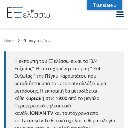
Translate »
Home
Είπαν για εμάς…
Η εκπομπή του ΕΞελίσσω είναι τα “3/4
Ευζωίας”. Η επιτυχημένη εκπομπή ” 3/4
Ευζωίας ” της Πέγκυ Καραμπάτου που
μεταδίδεται από το Laconiatv αλλάζει ώρα
μετάδοσης. Η εκπομπή θα μεταδίδεται
κάθε
Κυριακή
στις
19:00
από το μεγάλο
Περιφερειακό τηλεοπτικό
κανάλι
ΙΟΝΙΑΝ
TV
και ταυτόχρονα από
το
Laconiatv
.Τα θετικά σχόλια, η θεματολογία