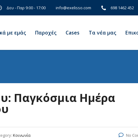
Δευ - Παρ 9:00 - 17:00
698 1462 452
info@exelisso.com
κά με εμάς
Παροχές
Cases
Τα νέα μας
Eπικ
υ: Παγκόσμια Ημέρα
ου
tegory:
Κοινωνία
No Co