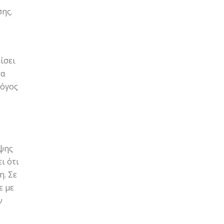
σης.
ίσει
τα
λόγος
οψης
ι ότι
η. Σε
ε με
ν