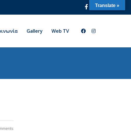
Translate »
οινωνία
Gallery
Web TV
mments