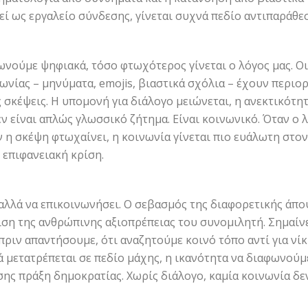
εί ως εργαλείο σύνδεσης, γίνεται συχνά πεδίο αντιπαράθε
ωνούμε ψηφιακά, τόσο φτωχότερος γίνεται ο λόγος μας. Οι
νίας – μηνύματα, emojis, βιαστικά σχόλια – έχουν περιορ
 σκέψεις. Η υπομονή για διάλογο μειώνεται, η ανεκτικότη
ν είναι απλώς γλωσσικό ζήτημα. Είναι κοινωνικό. Όταν ο 
ν η σκέψη φτωχαίνει, η κοινωνία γίνεται πιο ευάλωτη στον
επιφανειακή κρίση.
, αλλά να επικοινωνήσει. Ο σεβασμός της διαφορετικής άπ
ση της ανθρώπινης αξιοπρέπειας του συνομιλητή. Σημαίνε
ριν απαντήσουμε, ότι αναζητούμε κοινό τόπο αντί για νίκ
 μετατρέπεται σε πεδίο μάχης, η ικανότητα να διαφωνούμ
ίσης πράξη δημοκρατίας. Χωρίς διάλογο, καμία κοινωνία δε