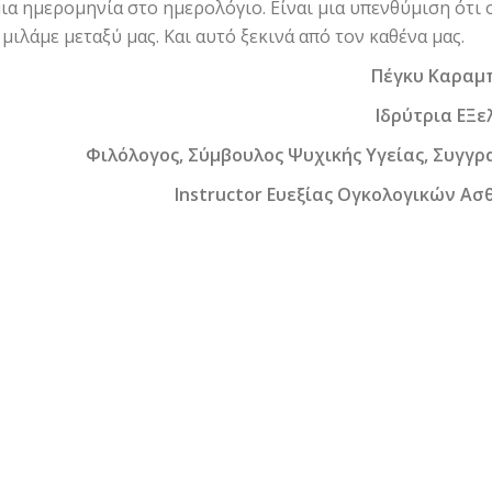
ια ημερομηνία στο ημερολόγιο. Είναι μια υπενθύμιση ότι 
μιλάμε μεταξύ μας. Και αυτό ξεκινά από τον καθένα μας.
Π
έ
γκ
υ
Κ
α
ρ
α
μ
Ιδρ
ύ
τρ
ια
ΕΞε
Φ
ι
λ
ό
λογος
,
Σ
ύ
μβο
υ
λος
Ψ
υ
χ
ι
κ
ή
ς
Υγε
ία
ς
,
Σ
υ
γγρ
Instructor
Ε
υ
εξ
ία
ς
Ογκολογ
ι
κ
ώ
ν
Ασ