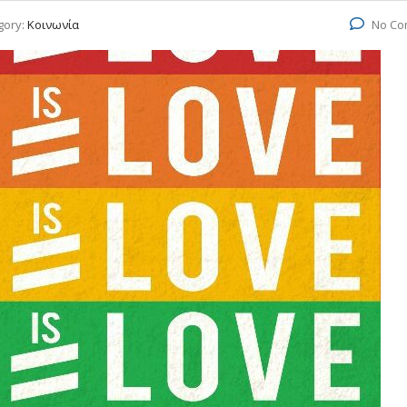
gory:
Κοινωνία
No Co