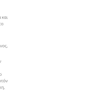
 και
το
νος,
ν
ο
υτόν
κη,