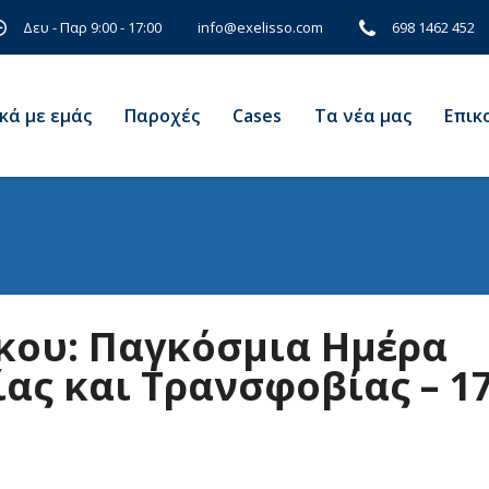
Δευ - Παρ 9:00 - 17:00
698 1462 452
info@exelisso.com
κά με εμάς
Παροχές
Cases
Τα νέα μας
Eπικ
κου: Παγκόσμια Ημέρα
ας και Τρανσφοβίας – 1