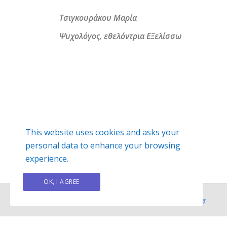
Τσιγκουράκου Μαρία
Ψυχολόγος, εθελόντρια ΕΞελίσσω
This website uses cookies and asks your
personal data to enhance your browsing
experience.
OK, I AGREE
PRIVACY POLICY
© 2026
Exelisso
website created by
hit-media.gr