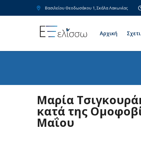
Bασιλείου Θεοδωσάκου 1, Σκάλα Λακωνίας
Αρχική
Σχετι
Mαρία Τσιγκουρά
κατά της Ομοφοβί
Μαΐου