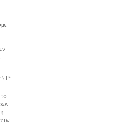
υμε
ούν
α
ες με
 το
ερων
ψη
σουν