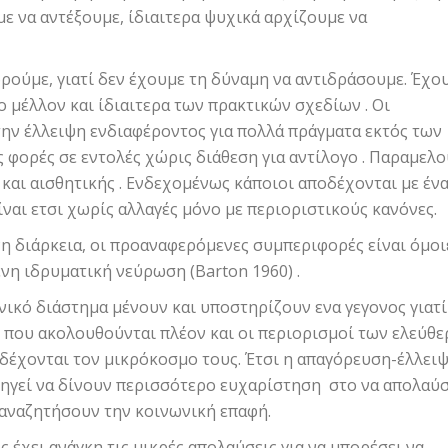
ε να αντέξουμε, ίδιαιτερα ψυχικά αρχίζουμε να
δρούμε, γιατί δεν έχουμε τη δύναμη να αντιδράσουμε. Έχο
ο μέλλον και ίδιαιτερα των πρακτικών σχεδίων . Οι
ην έλλειψη ενδιαφέροντος για πολλά πράγματα εκτός των
 φορές σε εντολές χώρις διάθεση για αντίλογο . Παραμελ
 και αισθητικής . Ενδεχομένως κάποιοι αποδέχονται με έν
ναι ετσι χωρίς αλλαγές μόνο με περιοριστικούς κανόνες.
η διάρκεια, οι προαναφερόμενες συμπεριφορές είναι όμοι
νη ιδρυματική νεύρωση (Barton 1960) .
ονικό διάστημα μένουν και υποστηρίζουν ενα γεγονος γιατί
 που ακολουθούνται πλέον και οι περιορισμοί των ελεύθ
δέχονται τον μικρόκοσμο τους. Έτσι η απαγόρευση-έλλει
γεί να δίνουν περισσότερο ευχαρίστηση στο να απολαύ
α αναζητήσουν την κοινωνική επαφή.
 έχει ανάγκη τις μικρές απολαύσεις για να μπορέσει να