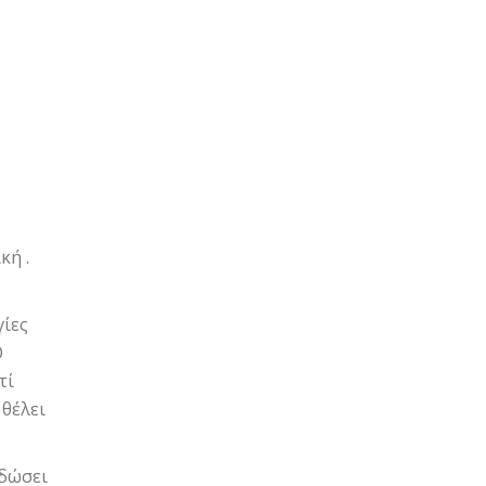
κή .
γίες
Ο
τί
 θέλει
 δώσει