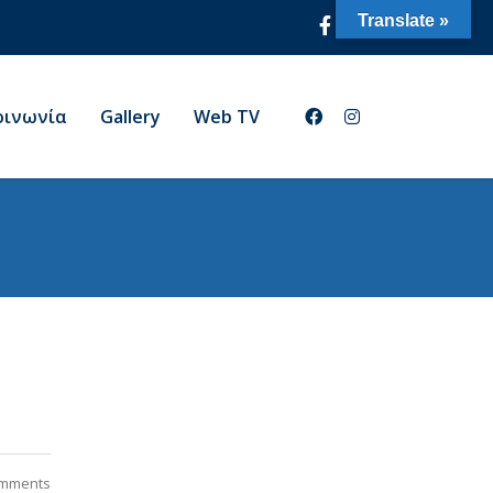
Translate »
οινωνία
Gallery
Web TV
mments