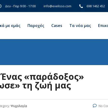
Δευ - Παρ 9:00 - 17:00
698 1462 452
info@exelisso.com
κά με εμάς
Παροχές
Cases
Τα νέα μας
Eπικ
 Ένας «παράδοξος»
ωσε» τη ζωή μας
tegory:
Ψυχολογία
No Co