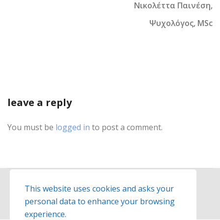
Νικολέττα Παινέση,
Ψυχολόγος, MSc
leave a reply
You must be
logged in
to post a comment.
This website uses cookies and asks your
personal data to enhance your browsing
© 2026
Exelisso
website created by
hit-media.gr
experience.