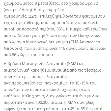
χρωμοσώματος 9 μετατίθεται στο χρωμόσωμα 22
(αντιμετάθεση). Η συγκεκριμένη
ημερομηνία
(22/9)
επιλέχθηκε, λόγω του φαινομένου
της αντιμετάθεσης, που παρουσιάζουν οι ασθενείς
αυτοί, σε ποσοστό περίπου 95%. Η ημέρα καθιερώθηκε
από το Δίκτυο για την Υποστήριξη των Πασχόντων
από Χρόνια Μυελογενή Λευχαιμία
(CLM Advocates
Network),
που συσπειρώνει 116 οργανώσεις ασθενών
από 86 χώρες του κόσμου.
Η Χρόνια Μυελογενής Λευχαιμία
(ΧΜΛ)
ως
αιματολογική κακοήθεια, είναι μία από τις τέσσερις
συνηθέστερες μορφές λευχαιμίας,
αντιπροσωπεύοντας, παγκοσμίως, το 10-15% του
συνόλου των περιστατικών λευχαιμίας στους
ενήλικες. Κάθε χρόνο, διαγιγνώσκονται ένα με δύο
περιστατικά ανά 100.000 άτομα. Η ΧΜΛ συνήθως
εμφανίζεται στη μέση ηλικία – στα 45 με 55 έτη κατά