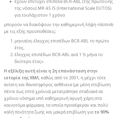
έχουν επιτύχει επίπεδα BCR-ABL (της πρωτεΐνης
της νόσου) ΜR 4.5 IS (International Scale EUTOS)
για τουλάχιστον 1 χρόνο
μπορούν να διακόψουν την καθημερινή λήψη nilotinib
με τις εξής προϋποθέσεις:
μηνιαίος έλεγχος επιπέδων BCR-ABL το πρώτο
έτος,
έλεγχος επιπέδων BCR-ABL ανά 1 ½ μήνα το
δεύτερο έτος».
Η εξέλιξη αυτή είναι η 2η επανάσταση στην
ιστορία της ΧΜΛ
, καθώς από το 2001, η μέχρι τότε
ανίατη και θανατηφόρος ασθένεια (με μέση επιβίωση
πέντε έως επτά χρόνια) μετατράπηκε σταδιακά σε
χρόνιο νόσημα υπό καθημερινή αγωγή χάρη στα
καινοτόμα φάρμακα, τα οποία προσέφεραν και πολύ
καλή ποιότητα ζωής και μακρά επιβίωση για
το 90%