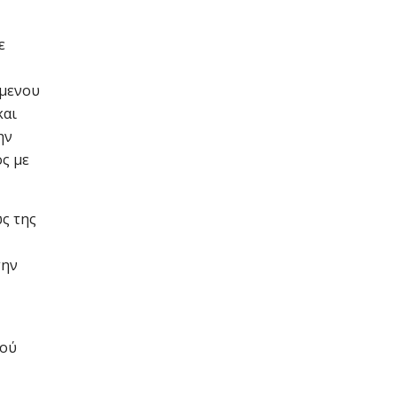
ε
ώμενου
και
ην
ος με
ς της
την
σού