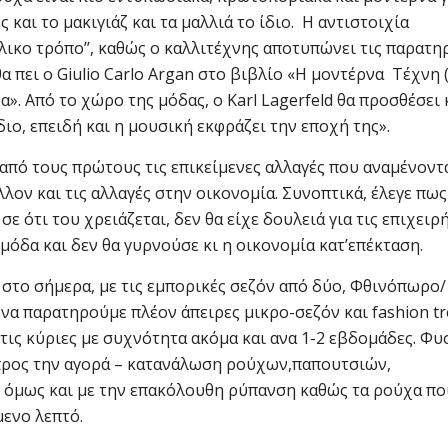
ς και το μακιγιάζ και τα μαλλιά το ίδιο. Η αντιστοιχία
αλικο τρόπο’’, καθώς ο καλλιτέχνης αποτυπώνει τις παρατηρ
α πει ο Giulio Carlo Argan στο βιβλίο «Η μοντέρνα Τέχνη 
». Από το χώρο της μόδας, ο Karl Lagerfeld θα προσθέσει 
διο, επειδή και η μουσική εκφράζει την εποχή της».
ί από τους πρώτους τις επικείμενες αλλαγές που αναμένοντ
ον και τις αλλαγές στην οικονομία. Συνοπτικά, έλεγε πως
ε ότι του χρειάζεται, δεν θα είχε δουλειά για τις επιχειρ
μόδα και δεν θα γυρνούσε κι η οικονομία κατ’επέκταση.
ε στο σήμερα, με τις εμπορικές σεζόν από δύο, Φθινόπωρο/
, να παρατηρούμε πλέον άπειρες μικρο-σεζόν και fashion t
τις κύριες με συχνότητα ακόμα και ανα 1-2 εβδομάδες. Φυ
 προς την αγορά – κατανάλωση ρούχων,παπουτσιών,
ο όμως και με την επακόλουθη ρύπανση καθώς τα ρούχα πο
μενο λεπτό.