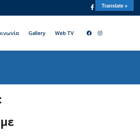
Translate »
οινωνία
Gallery
Web TV
:
 με