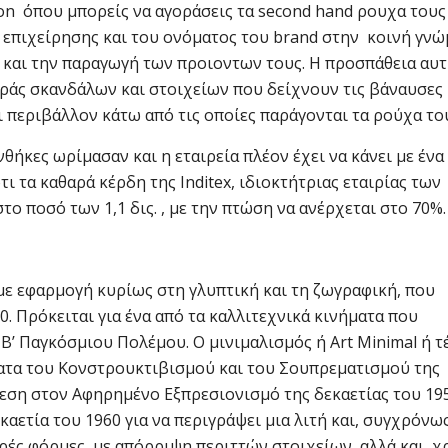
ion όπου μπορείς να αγοράσεις τα second hand ρουχα τους
 επιχείρησης και του ονόματος του brand στην κοινή γνώ
ή και την παραγωγή των προιοντων τους. Η προσπάθεια αυ
ιράς σκανδάλων και στοιχείων που δείχνουν τις βάναυσες 
 περιβάλλον κάτω από τις οποίες παράγονται τα ρούχα το
θήκες ωρίμασαν και η εταιρεία πλέον έχει να κάνει με ένα
ι τα καθαρά κέρδη της Inditex, ιδιοκτήτριας εταιρίας των
ο ποσό των 1,1 δις. , με την πτώση να ανέρχεται στο 70%.
 με εφαρμογή κυρίως στη γλυπτική και τη ζωγραφική, που
. Πρόκειται για ένα από τα καλλιτεχνικά κινήματα που
Β’ Παγκόσμιου Πολέμου. Ο μινιμαλισμός ή Art Minimal ή τ
ύματα του Κονστρουκτιβισμού και του Σουπρεματισμού της
θεση στον Αφηρημένο Εξπρεσιονισμό της δεκαετίας του 195
αετία του 1960 για να περιγράψει μια λιτή και, συγχρόνως
τηρές φόρμες, με απόρριψη περιττών στοιχείων, αλλά και 