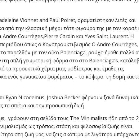
deleine Vionnet and Paul Poiret, οραματίστηκαν λιτές και
α από την κλασσική μέχρι τότε φιγούρα της με τον κορσέ 
ι Andre Courrèges,Pierre Cardin και Yves Saint Laurent. Η
 περιόδου όπως ο Κονστρουκτιβισμός Ο Andre Courrèges,
ο παρελθόν με τον οίκο Balenciaga, ρούχο έμαθε πολλά α
ιτη απλή γεωμετρική φόρμα στο στο Balenciaga’s. κατάλα
ό τα προσεκτικά χέρια μιας μοδίστρας και έμαθε τις
ρκα ενός γυναικείου φορέματος – το κόψιμο, τη δομή και τ
 και Ryan Nicodemus, Joshua Becker φέρνουν ξανά δυναμικά
ς τα σπίτια και την προσωπική ζωή.
mus, γράφουν στη σελίδα τους The Minimalists ήδη από το 
ινιμαλισμός ως τρόπος, στάση και φιλοσοφία ζωής είναι
ίτητο στη ζωή μας. να ζεις σκόπιμα με λιγότερα υπάρχοντ