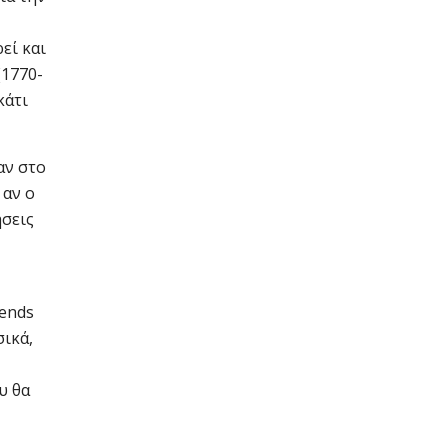
εί και
(1770-
κάτι
αν στο
 αν ο
ήσεις
rends
σικά,
υ θα