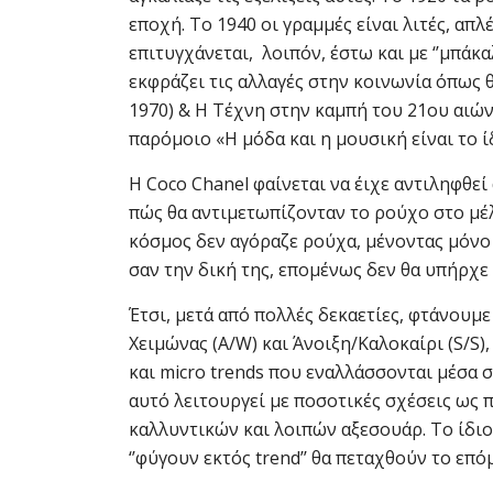
εποχή. Το 1940 οι γραμμές είναι λιτές, απλέ
επιτυγχάνεται, λοιπόν, έστω και με ‘’μπάκ
εκφράζει τις αλλαγές στην κοινωνία όπως θ
1970) & Η Τέχνη στην καμπή του 21ου αιώνα
παρόμοιο «Η μόδα και η μουσική είναι το ί
Η Coco Chanel φαίνεται να έιχε αντιληφθε
πώς θα αντιμετωπίζονταν το ρούχο στο μέλλ
κόσμος δεν αγόραζε ρούχα, μένοντας μόνο σ
σαν την δική της, επομένως δεν θα υπήρχε 
Έτσι, μετά από πολλές δεκαετίες, φτάνουμ
Χειμώνας (A/W) και Άνοιξη/Καλοκαίρι (S/S)
και micro trends που εναλλάσσονται μέσα σ
αυτό λειτουργεί με ποσοτικές σχέσεις ως
καλλυντικών και λοιπών αξεσουάρ. Το ίδι
‘’φύγουν εκτός trend’’ θα πεταχθούν το επό