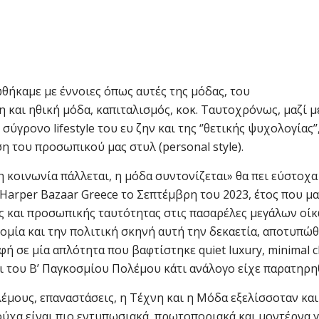
ωθήκαμε με έννοιες όπως αυτές της μόδας, του
 και ηθική μόδα, καπιταλισμός, κοκ. Ταυτoχρόνως, μαζί μ
ύγρονο lifestyle του ευ ζην και της ‘’θετικής ψυχολογίας’’
 του προσωπικού μας στυλ (personal style).
 κοινωνία πάλλεται, η μόδα συντονίζεται» θα πει εύστοχα
Harper Bazaar Greece το Σεπτέμβρη του 2023, έτος που μα
ς και προσωπικής ταυτότητας στις πασαρέλες μεγάλων οί
ομία και την πολιτική σκηνή αυτή την δεκαετία, αποτυπώ
ή σε μία απλότητα που βαφτίστηκε quiet luxury, minimal ch
ι του Β’ Παγκοσμίου Πολέμου κάτι ανάλογο είχε παρατηρηθ
λέμους, επαναστάσεις, η Τέχνη και η Μόδα εξελίσσοταν και
 ρούχα είναι πιο εντυπωσιακά, πρωτοποριακά και μοντέρνα γ