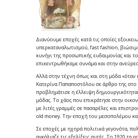
Διανύουμε εποχές κατά τις οποίες εξοικει
υπερκαταναλωτισμού, fast fashion, βιώσιμη
κυνήγι της προσωπικής ευδαιμονίας και το σ
επικεντρωθήκαμε συνάμα και στην ανεύρεση
Αλλά στην τέχνη όπως και στη μόδα «όταν η
Κατερίνα Παπαποστόλου σε άρθρο της στο 
προβλημάτισε η έλλειψη δημιουργικότητα
μόδας. To χάος που επικράτησε στην οικον
με λιτές γραμμές σε πασαρέλες και επιστροφ
old money. Την εποχή του μεσοπολέμου κα
Σε εποχές με ηχηρά πολιτικά γεγονότα, πο
αγκάλιαζε τις εξελίξεις αυτές. Το 1920 τα