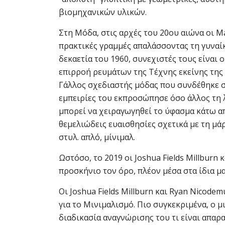
βιομηχανικών υλικών.
Στη Μόδα, στις αρχές του 20ου αιώνα οι Ma
πρακτικές γραμμές απαλάσσοντας τη γυναίκ
δεκαετία του 1960, συνεχιστές τους είναι ο
επιρροή ρευμάτων της Τέχνης εκείνης της
Γάλλος σχεδιαστής μόδας που συνδέθηκε στ
εμπειρίες του εκπροσώπησε όσο άλλος τη λ
μπορεί να χειραγωγηθεί το ύφασμα κάτω απ
θεμελιώδεις ευαισθησίες σχετικά με τη μά
στυλ. απλό, μίνιμαλ.
Ωστόσο, το 2019 οι Joshua Fields Millburn
προσκήνιο τον όρο, πλέον μέσα στα ίδια μα
Οι Joshua Fields Millburn και Ryan Nicode
για το Μινιμαλισμό. Πιο συγκεκριμένα, ο μ
διαδικασία αναγνώρισης του τι είναι απαρα