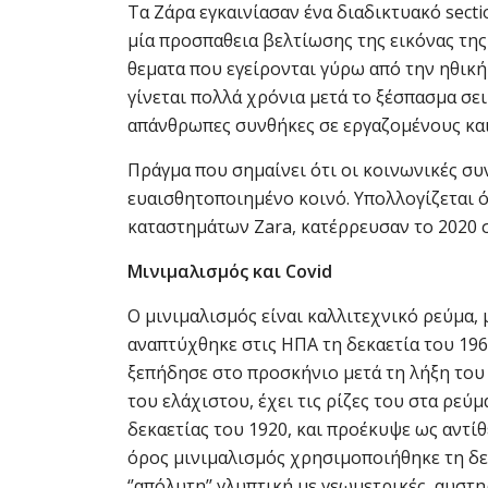
Τα Ζάρα εγκαινίασαν ένα διαδικτυακό sect
μία προσπαθεια βελτίωσης της εικόνας της
θεματα που εγείρονται γύρω από την ηθικ
γίνεται πολλά χρόνια μετά το ξέσπασμα σε
απάνθρωπες συνθήκες σε εργαζομένους και
Πράγμα που σημαίνει ότι οι κοινωνικές συν
ευαισθητοποιημένο κοινό. Υπολλογίζεται ότ
καταστημάτων Zara, κατέρρευσαν το 2020 στ
Μινιμαλισμός και
Covid
Ο μινιμαλισμός είναι καλλιτεχνικό ρεύμα,
αναπτύχθηκε στις ΗΠΑ τη δεκαετία του 1960
ξεπήδησε στο προσκήνιο μετά τη λήξη του 
του ελάχιστου, έχει τις ρίζες του στα ρε
δεκαετίας του 1920, και προέκυψε ως αντί
όρος μινιμαλισμός χρησιμοποιήθηκε τη δεκ
‘’απόλυτη’’ γλυπτική με γεωμετρικές, αυσ