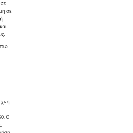
 σε
μη σε
τή
και
υς.
 πιο
έχνη
0. Ο
,
χρήση