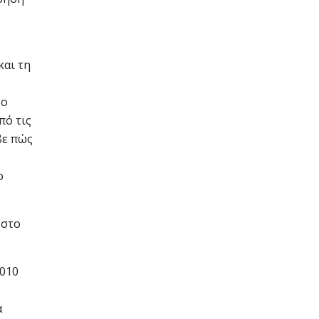
και τη
 ο
πό τις
βε πώς
ο
 στο
2010
α