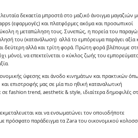
λευταία δεκαετία μπροστά στο μαζικό άνοιγμα μαγαζιών μ
α apps (εφαρμογές) και πλατφόρμες ακόμα και προσωπικοί
 εύκολη η μεταπώληση τους. Συνεπώς, η πορεία του παραγ
λησή του (κατανάλωση) αλλά το εμπόρευμα παράγει αξία 
αι δεύτερη αλλά και τρίτη φορά. Πρώτη φορά βλέπουμε στ
 όχι μόνο), να επεκτείνεται ο κύκλος ζωής του εμπορεύματ
ξία.
ονομικής ύφεσης και άνοδο κινημάτων και πρακτικών όπω
ς και επιστροφής μας σε μία πιο ηθική καταναλωτική
ε fashion trend, aesthetic & style, ιδιαίτερα δημοφιλές σ
 εκμεταλευεται και να ενσωματώνει τον οποιοδήποτε
, με πρόσφατο παράδειγμα τα Zara του οικονομικού κολοσ