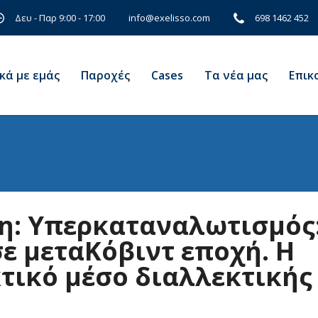
Δευ - Παρ 9:00 - 17:00
698 1462 452
info@exelisso.com
κά με εμάς
Παροχές
Cases
Τα νέα μας
Eπικ
η: Υπερκαταναλωτισμός
σε μεταΚόβιντ εποχή. Η
τικό μέσο διαλλεκτικής