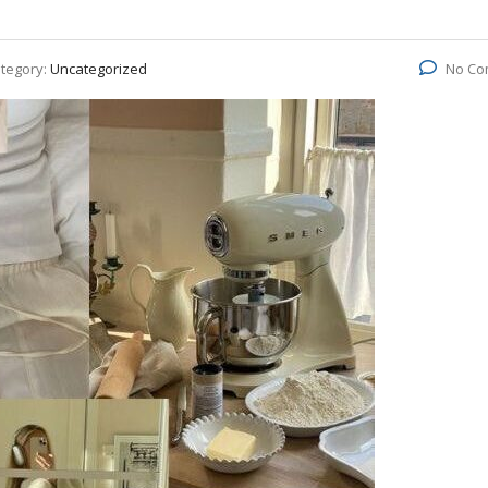
tegory:
Uncategorized
No Co