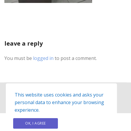
leave a reply
You must be
logged in
to post a comment.
This website uses cookies and asks your
personal data to enhance your browsing
© 2026
Exelisso
website created by
hit-media.gr
experience.
OK, I AGREE
PRIVACY POLICY