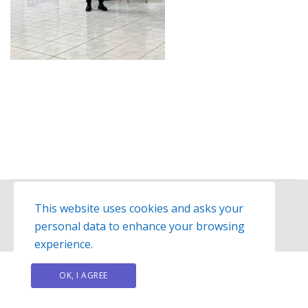
This website uses cookies and asks your
personal data to enhance your browsing
© 2026
Exelisso
website created by
hit-media.gr
experience.
OK, I AGREE
PRIVACY POLICY