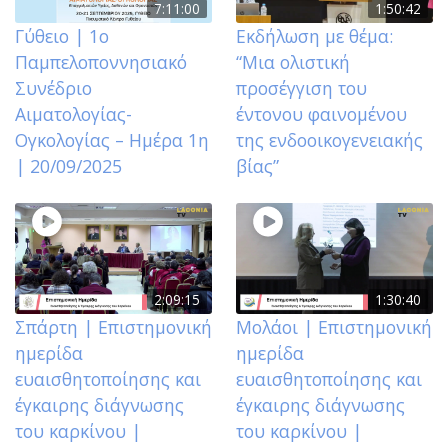
7:11:00
1:50:42
Γύθειο | 1ο
Εκδήλωση με θέμα:
Παμπελοποννησιακό
“Μια ολιστική
Συνέδριο
προσέγγιση του
Αιματολογίας-
έντονου φαινομένου
Ογκολογίας – Ημέρα 1η
της ενδοοικογενειακής
| 20/09/2025
βίας”
2:09:15
1:30:40
Σπάρτη | Επιστημονική
Μολάοι | Επιστημονική
ημερίδα
ημερίδα
ευαισθητοποίησης και
ευαισθητοποίησης και
έγκαιρης διάγνωσης
έγκαιρης διάγνωσης
του καρκίνου |
του καρκίνου |