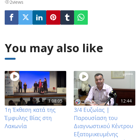
2
views
You may also like
1:08:05
12:44
1η Έκθεση κατά της
3/4 Ευζωίας |
Έμφυλης Βίας στη
Παρουσίαση του
Λακωνία
Διαγνωστικού Κέντρου
Εξατομικευμένης